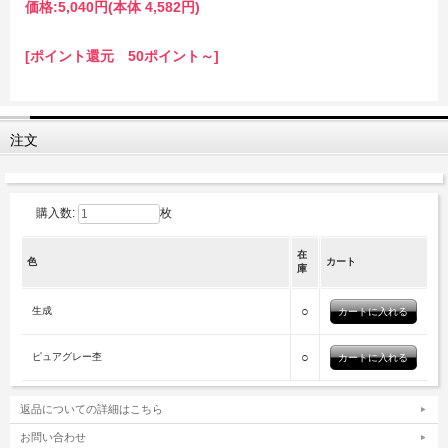
価格:
5,040円
(本体 4,582円)
[ポイント還元 50ポイント～]
注文
購入数:
枚
在
色
カート
庫
○
生成
○
ピュアグレー杢
返品についての詳細はこちら
お問い合わせ