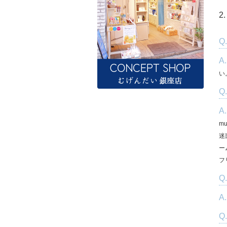
2
Q
A
い
Q
A
m
迷
ー
フ
Q
A
Q