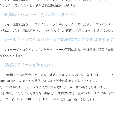
クリックしていただくと、新規会員登録画面へと移ります。
. 会員ID・パスワードを忘れてしまった。
.
サイト上部にある、「ログイン」ボタンをクリックしてください。ログインペー
た方はこちらをご確認ください」をクリックし、画面の指示に従ってお進みくださ
. メールアドレスや電話番号などの登録内容の変更はできま
.
マイページへログインしていただき、ページ下部にある、登録情報の項目「会員
っていただけます。
. 登録完了メールが届かない。
.
ご使用メールの設定などにより、迷惑メールフォルダに振り分けられていることがあ
ugendai.jpからのメールを受信できるよう設定の変更をお願いいたします。
た、ご登録のメールアドレスに入力ミスがないか、今一度ご確認くださいませ。
記をお試しいただいても届かない場合は、お手数ですが下記のフリーダイヤルへお
リーダイヤル0120-238-881（10:00〜17:00（月〜金、祝日を除く））