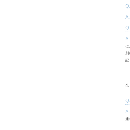
Q
A
Q
A
は
別
記
4
Q
A
通