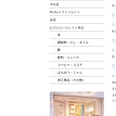
浄水器
を
Re:fruドライフルーツ
Q
楽菜
A
むげんだいセレクト食品
れ
米
Q
調味料・だし・オイル
A
酢
行
飲料・ジュース
コーヒー・ココア
Q
はちみつ・ジャム
A
加工食品（その他）
m
ま
上
フ