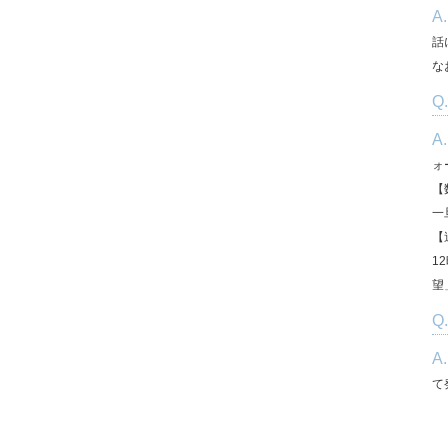
A
話
な
Q
A
ォ
【
一
【
1
望
Q
A
て