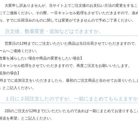
.
大変申し訳ありませんが、当サイト上でご注文後のお支払い方法の変更をするこ
にてご連絡ください。その際、一旦キャンセル処理をさせていただきますので、改
お、すでに出荷済みのものに関しては変更ができませんので予めご了承ください。
. 注文後、数量変更・追加などはできますか。
.
営業日の12時までにご注文いただいた商品は当日出荷させていただきますので、
ームへご連絡ください。
数量を減らしたい場合や商品の変更をしたい場合】
旦キャンセル処理をさせていただきますので、再度ご注文をお願いいたします。
追加の場合】
2時までに追加注文をいただきましたら、最初のご注文商品と合わせてお送りいたし
」とご記入ください。
. １日に２回注文したのですが、一箱にまとめてもらえます
.
2回のご注文が12時までにいただいたものであれば一箱にまとめてお送りする
発送を希望」とご記入ください。